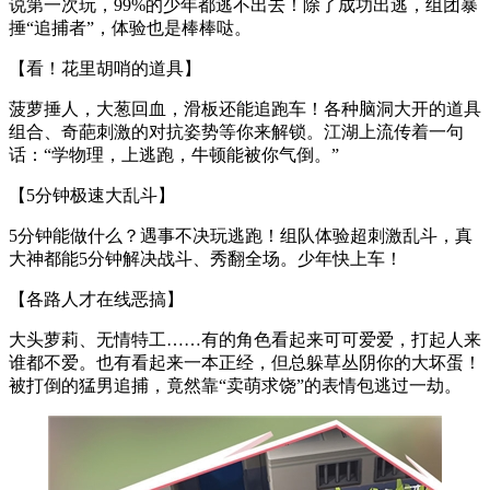
说第一次玩，99%的少年都逃不出去！除了成功出逃，组团暴
捶“追捕者”，体验也是棒棒哒。
【看！花里胡哨的道具】
菠萝捶人，大葱回血，滑板还能追跑车！各种脑洞大开的道具
组合、奇葩刺激的对抗姿势等你来解锁。江湖上流传着一句
话：“学物理，上逃跑，牛顿能被你气倒。”
【5分钟极速大乱斗】
5分钟能做什么？遇事不决玩逃跑！组队体验超刺激乱斗，真
大神都能5分钟解决战斗、秀翻全场。少年快上车！
【各路人才在线恶搞】
大头萝莉、无情特工……有的角色看起来可可爱爱，打起人来
谁都不爱。也有看起来一本正经，但总躲草丛阴你的大坏蛋！
被打倒的猛男追捕，竟然靠“卖萌求饶”的表情包逃过一劫。