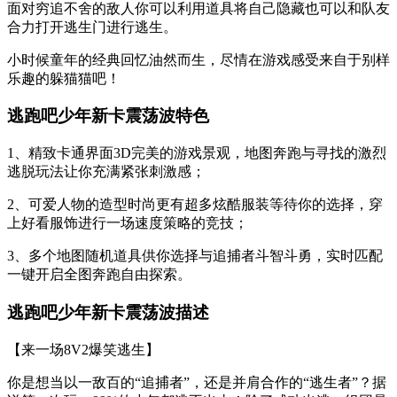
面对穷追不舍的敌人你可以利用道具将自己隐藏也可以和队友
合力打开逃生门进行逃生。
小时候童年的经典回忆油然而生，尽情在游戏感受来自于别样
乐趣的躲猫猫吧！
逃跑吧少年新卡震荡波特色
1、精致卡通界面3D完美的游戏景观，地图奔跑与寻找的激烈
逃脱玩法让你充满紧张刺激感；
2、可爱人物的造型时尚更有超多炫酷服装等待你的选择，穿
上好看服饰进行一场速度策略的竞技；
3、多个地图随机道具供你选择与追捕者斗智斗勇，实时匹配
一键开启全图奔跑自由探索。
逃跑吧少年新卡震荡波描述
【来一场8V2爆笑逃生】
你是想当以一敌百的“追捕者”，还是并肩合作的“逃生者”？据