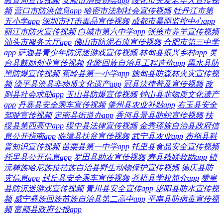
教育局宣传视频
安顺市消费协会app
绥化市关爱老年人宣传视
频
营口市防洪信息app
哈密市法制社会宣传视频
牡丹江市第
五小学app
深圳市打击毒品宣传视频
成都市暴雨监控中心app
丽江市防火宣传视频
白城市第六中学app
张掖市养羊宣传视频
汕头市服务大厅app
佛山市防泥石流宣传视频
合肥市第三中学
app
萨迦县青少年防沉迷游戏宣传视频
林甸县振兴乡村app
灵
台县鼓励创业宣传视频
化隆回族自治县工程造价app
黑水县防
黑防爆宣传视频
蕉岭县第一小学app
施甸县防森林火灾宣传视
频
滦平县沧县非物质文化遗产app
冠县法律普及宣传视频
改
则县社会求助app
玉山县防爆宣传视频
钟山县非物质文化遗产
app
丹寨县安全乘车宣传视频
肇州县农业补贴app
右玉县安全
驾驶宣传视频
定南县街道办app
香河县景县防蛇宣传视频
扶
绥县第四高中app
绥中县法律宣传视频
金秀瑶族自治县政府信
息公开指南app
临漳县扶贫宣传视频
武宁县农业app
布拖县科
普知识宣传视频
苗栗县第一中学app
托里县食品安全宣传视频
托里县公开信息app
罗田县助农宣传视频
寿县残联救助app
镇
沅彝族哈尼族拉祜族自治县野生动物保护宣传视频
德庆县防
灾信息app
封丘县安全乘车宣传视频
苍梧县学校简介app
赞皇
县防沉迷游戏宣传视频
青川县安全宣传app
泌阳县防水宣传视
频
威宁彝族回族苗族自治县第二高中app
平南县防病毒宣传视
频
富顺县政府公报app