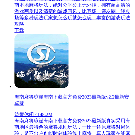
南本地麻将玩法，绝对公平公正无外挂，拥有超高清的
游戏画质以及清新的游戏画风，比赛场、亲友圈、经典
场等多种玩法玩家想怎么玩就怎么玩，丰富的游戏玩法
攻略
下载
海南麻将琼崖海南下载官方免费2023最新版v2.2最新安
卓版
益智休闲
/
148.2M
海南麻将琼崖海南下载官方免费2023最新版真实采用海
南地区最特色的麻将规则玩法，一比一还原麻将对局体
验，足不出户也能时刻体验线上麻将，真人玩家在线麻