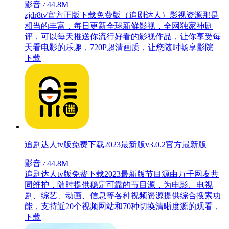
影音
/
44.8M
zjdr8tv官方正版下载免费版（追剧达人）影视资源那是
相当的丰富，每日更新全球新鲜影视，全网独家神剧
评，可以每天推送你流行好看的影视作品，让你享受每
天看电影的乐趣，720P超清画质，让您随时畅享影院
下载
追剧达人tv版免费下载2023最新版v3.0.2官方最新版
影音
/
44.8M
追剧达人tv版免费下载2023最新版节目源由万千网友共
同维护，随时提供稳定可靠的节目源，为电影、电视
剧、综艺、动画、信息等各种视频资源提供综合搜索功
能，支持近20个视频网站和70种切换清晰度源的观看，
下载