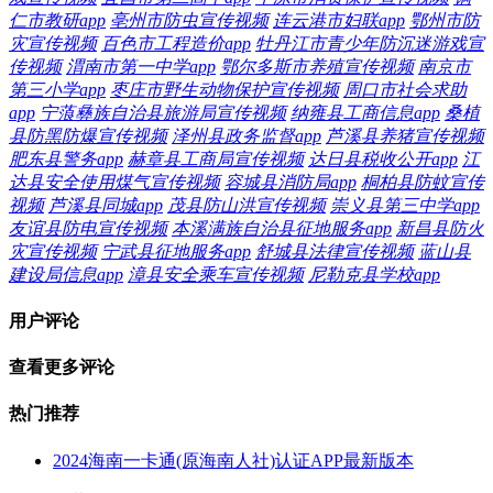
仁市教研app
亳州市防虫宣传视频
连云港市妇联app
鄂州市防
灾宣传视频
百色市工程造价app
牡丹江市青少年防沉迷游戏宣
传视频
渭南市第一中学app
鄂尔多斯市养殖宣传视频
南京市
第三小学app
枣庄市野生动物保护宣传视频
周口市社会求助
app
宁蒗彝族自治县旅游局宣传视频
纳雍县工商信息app
桑植
县防黑防爆宣传视频
泽州县政务监督app
芦溪县养猪宣传视频
肥东县警务app
赫章县工商局宣传视频
达日县税收公开app
江
达县安全使用煤气宣传视频
容城县消防局app
桐柏县防蚊宣传
视频
芦溪县同城app
茂县防山洪宣传视频
崇义县第三中学app
友谊县防电宣传视频
本溪满族自治县征地服务app
新昌县防火
灾宣传视频
宁武县征地服务app
舒城县法律宣传视频
蓝山县
建设局信息app
漳县安全乘车宣传视频
尼勒克县学校app
用户评论
查看更多评论
热门推荐
2024海南一卡通(原海南人社)认证APP最新版本