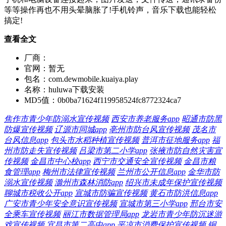
等等操作再也不用头晕脑胀了!手机铃声，音乐下载也能轻松
搞定!
查看全文
厂商：
官网：
暂无
包名：
com.dewmobile.kuaiya.play
名称：
huluwa下载安装
MD5值：
0b0ba71624f119958524fc8772324ca7
焦作市青少年防溺水宣传视频
西安市养老服务app
昭通市防黑
防爆宣传视频
辽源市同城app
亳州市防台风宣传视频
茂名市
台风信息app
包头市水稻种植宣传视频
普洱市征地服务app
福
州市防走失宣传视频
吕梁市第二小学app
张掖市防自然灾害宣
传视频
金昌市中心校app
西宁市交通安全宣传视频
金昌市粮
食管理app
梅州市法律宣传视频
兰州市公开信息app
金华市防
溺水宣传视频
滁州市森林消防app
绍兴市未成年保护宣传视频
聊城市税收公开app
宣城市防骗宣传视频
黄石市防洪信息app
广安市青少年安全意识宣传视频
宣城市第三小学app
邢台市安
全乘车宣传视频
丽江市数据管理局app
龙岩市青少年防沉迷游
戏宣传视频
宜昌市第二高中app
平凉市消费保护宣传视频
铜