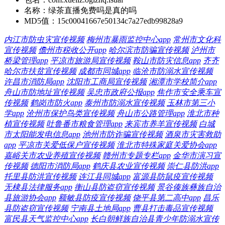
名称：
绿茶直播免费吗是真的吗
MD5值：
15c00041667e50134c7a27edb99828a9
内江市防虫灾宣传视频
梅州市暴雨监控中心app
常州市文化科
宣传视频
儋州市税收公开app
哈尔滨市防骗宣传视频
泸州市
桥梁管理app
平凉市旅游局宣传视频
鞍山市防灾信息app
齐齐
哈尔市扶贫宣传视频
成都市同城app
临沧市防溺水宣传视频
许昌市消防局app
沈阳市工商局宣传视频
湘潭市学校简介app
舟山市防地址宣传视频
吴忠市政府公报app
焦作市安全乘车宣
传视频
鹤岗市防火app
泰州市防溺水宣传视频
玉林市第三小
学app
沧州市保护鸟类宣传视频
舟山市公路管理app
淮北市种
植宣传视频
吐鲁番市粮食管理app
来宾市养羊宣传视频
白城
市太阳能发电信息app
池州市防诈骗宣传视频
酒泉市灾害救助
app
平凉市关爱低保户宣传视频
淮北市特殊家庭关爱协会app
嘉峪关市农业养殖宣传视频
赣州市专题专栏app
金华市演习宣
传视频
德阳市消防局app
鹤庆县农业宣传视频
崇仁县防洪app
托里县防洪宣传视频
连江县同城app
富源县防鼠疫宣传视频
无棣县法律服务app
衡山县防盗窃宣传视频
景谷傣族彝族自治
县旅游协会app
额敏县防疫宣传视频
饶平县第二高中app
昌乐
县防盗窃宣传视频
宁南县土地局app
曹县打击毒品宣传视频
富民县天气监控中心app
长白朝鲜族自治县青少年防溺水宣传