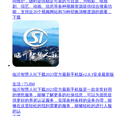
同维护，随时提供稳定可靠的节目源，为电影、电视
剧、综艺、动画、信息等各种视频资源提供综合搜索功
能，支持近20个视频网站和70种切换清晰度源的观看，
下载
临沂智慧人社下载2023官方最新手机版v2.8.3安卓最新版
生活
/
75.8M
临沂智慧人社下载2023官方最新手机版是一款非常好用
的便民服务，能够了解更多的社保信息，可以为居民提
供更好的养老认证服务，实现各种各样的业务办理，能
够在这里轻松的找到需要的服务，能够轻松的进行人脸
的认