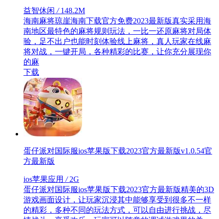
益智休闲
/
148.2M
海南麻将琼崖海南下载官方免费2023最新版真实采用海
南地区最特色的麻将规则玩法，一比一还原麻将对局体
验，足不出户也能时刻体验线上麻将，真人玩家在线麻
将对战，一键开局，各种精彩的比赛，让你充分展现你
的麻
下载
蛋仔派对国际服ios苹果版下载2023官方最新版v1.0.54官
方最新版
ios苹果应用
/
2G
蛋仔派对国际服ios苹果版下载2023官方最新版精美的3D
游戏画面设计，让玩家沉浸其中能够享受到很多不一样
的精彩，多种不同的玩法方式，可以自由进行挑战，尽