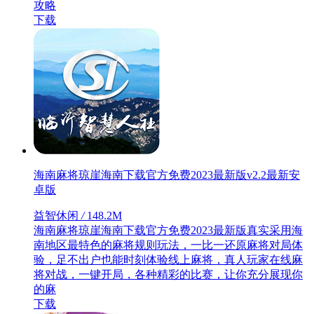
攻略
下载
海南麻将琼崖海南下载官方免费2023最新版v2.2最新安
卓版
益智休闲
/
148.2M
海南麻将琼崖海南下载官方免费2023最新版真实采用海
南地区最特色的麻将规则玩法，一比一还原麻将对局体
验，足不出户也能时刻体验线上麻将，真人玩家在线麻
将对战，一键开局，各种精彩的比赛，让你充分展现你
的麻
下载