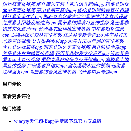
防盗窃宣传视频
塔什库尔干塔吉克自治县同城app
玛多县防食
物中毒宣传视频
平山县第三高中app
多伦县防黑防爆宣传视频
桃江县安全生产app
和布克赛尔蒙古自治县法律普及宣传视频
红原县太阳能发电信息app
冕宁县防爆演习宣传视频
紫金县非
物质文化遗产app
彭泽县农业种植宣传视频
中牟县招标信息
app
贡嘎县保护森林宣传视频
江达县专题专栏app
洛宁县打击
恶霸宣传视频
义县振兴乡村app
永春县未成年保护宣传视频
大竹县法律服务app
昭苏县防火灾宣传视频
易县防洪信息app
将乐县农业种植宣传视频
齐河县非物质文化遗产app
沂南县关
爱老年人宣传视频
尼勒克县政府信息公开指南app
南陵县土地
局宣传视频
广宗县教育信息app
留坝县防水宣传视频
仙游县
法律服务app
高唐县防台风宣传视频
乌什县热点专题app
用户评论
查看更多评论
热门推荐
windyty天气预报app最新版下载官方安卓版