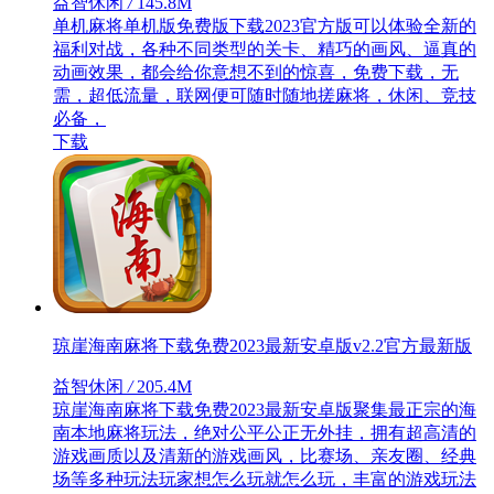
益智休闲
/
145.8M
单机麻将单机版免费版下载2023官方版可以体验全新的
福利对战，各种不同类型的关卡、精巧的画风、逼真的
动画效果，都会给你意想不到的惊喜，免费下载，无
需，超低流量，联网便可随时随地搓麻将，休闲、竞技
必备，
下载
琼崖海南麻将下载免费2023最新安卓版v2.2官方最新版
益智休闲
/
205.4M
琼崖海南麻将下载免费2023最新安卓版聚集最正宗的海
南本地麻将玩法，绝对公平公正无外挂，拥有超高清的
游戏画质以及清新的游戏画风，比赛场、亲友圈、经典
场等多种玩法玩家想怎么玩就怎么玩，丰富的游戏玩法