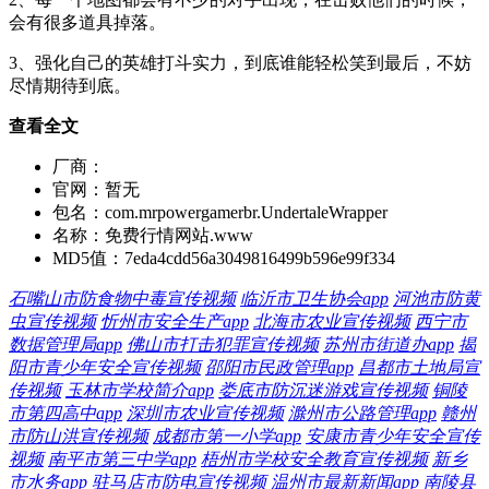
会有很多道具掉落。
3、强化自己的英雄打斗实力，到底谁能轻松笑到最后，不妨
尽情期待到底。
查看全文
厂商：
官网：
暂无
包名：
com.mrpowergamerbr.UndertaleWrapper
名称：
免费行情网站.www
MD5值：
7eda4cdd56a3049816499b596e99f334
石嘴山市防食物中毒宣传视频
临沂市卫生协会app
河池市防黄
虫宣传视频
忻州市安全生产app
北海市农业宣传视频
西宁市
数据管理局app
佛山市打击犯罪宣传视频
苏州市街道办app
揭
阳市青少年安全宣传视频
邵阳市民政管理app
昌都市土地局宣
传视频
玉林市学校简介app
娄底市防沉迷游戏宣传视频
铜陵
市第四高中app
深圳市农业宣传视频
滁州市公路管理app
赣州
市防山洪宣传视频
成都市第一小学app
安康市青少年安全宣传
视频
南平市第三中学app
梧州市学校安全教育宣传视频
新乡
市水务app
驻马店市防电宣传视频
温州市最新新闻app
南陵县