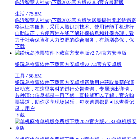
临沂智慧人社app下载2023官方版v2.8.3官方最新版
生活
/
75.8M
临沂智慧人社app下载2023官方版为居民提供养老待遇资
格认证等服务，采用人脸识别技术、使用智能手机进行
自助认证，方便百姓在线了解社保信息和社保办理，致
力于社会保险和人力资源的综合服务，有新增参保，保
下载
纷玩岛抢票软件下载官方安卓版v2.7.4官方安卓版
工具
/
58.6M
纷玩岛抢票软件下载官方安卓版帮助用户获取最新的演
出动态，在这里实时的进行公告查询，专属演出详情，
各种演出信息都是一目了然，直接就可以了解，官方购
票渠道，助你尽享现场娱乐，每次购票都是可以查看记
录，用户
下载