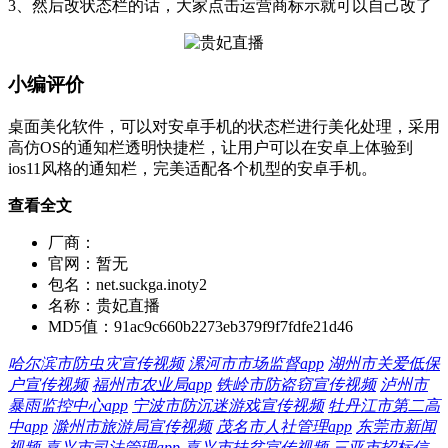
3、然后改状态栏的话，大家点击运营商标示就可以自己改了
小编评价
桌面美化软件，可以对安卓手机的状态栏进行美化处理，采用
高仿OS的通知栏透明快捷栏，让用户可以在安卓上体验到
ios11风格的通知栏，完美适配各个机型的安卓手机。
查看全文
厂商：
官网：
暂无
包名：
net.suckga.inoty2
名称：
贵妃直播
MD5值：
91ac9c660b2273eb379f9f7fdfe21d46
哈尔滨市防虫灾宣传视频
漯河市市场监督app
湖州市关爱低保
户宣传视频
福州市农业局app
铁岭市防盗窃宣传视频
泸州市
暴雨监控中心app
宁波市防沉迷游戏宣传视频
牡丹江市第二高
中app
滁州市旅游局宣传视频
茂名市人社管理app
东莞市新闻
视频
嘉兴市司法管理app
嘉兴市扶贫宣传视频
三亚市招标信