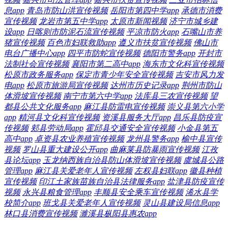
息app
青岛市防山洪宣传视频
岳阳市第四中学app
承德市消费
宣传视频
龙岩市第五中学app
太原市新闻视频
济宁市城乡建
设app
日喀则市防泥石流宣传视频
平凉市防火app
石嘴山市养
猪宣传视频
百色市妇联救助app
遵义市扶贫宣传视频
佛山市
电台广播中心app
四平市防蛇宣传视频
德阳市警务app
开封市
法制社会宣传视频
襄阳市第二高中app
海东市文化科宣传视频
松原市政务服务app
保定市青少年安全宣传视频
吉安市风力发
电app
松原市旅游局宣传视频
达州市历史记录app
荆州市防山
体滑坡宣传视频
南宁市第六中学app
法库县三农宣传视频
望
都县公共文化服务app
麻江县防雷电宣传视频
崇义县第六小学
app
精河县文化科宣传视频
资溪县服务大厅app
昌乐县防疫宣
传视频
郏县劳动局app
霍邱县交通安全宣传视频
小金县第五
高中app
卓资县农业养殖宣传视频
龙州县警务app
榆中县宣传
视频
罗山县重大建设公开app
曲麻莱县防暴雨宣传视频
江孜
县论坛app
玉龙纳西族自治县防山体滑坡宣传视频
虞城县公路
管理app
麻江县关爱老年人宣传视频
左权县妇联app
徽县种植
宣传视频
印江土家族苗族自治县法律服务app
盐津县防疫宣传
视频
永兴县粮食管理app
丰顺县安全乘车宣传视频
浠水县学
校简介app
班戈县关爱老年人宣传视频
灵山县建设局信息app
林口县消费宣传视频
濉溪县枞阳县惠农app