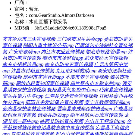
厂商：
官网：
暂无
包名：
com.GearStudio.AlmoraDarkosen
名称：
水仙直播下载安装
MD5值：
3bf1c51adcfa9264e601189908af7ba5
齐齐哈尔市三农宣传视频
三门峡市卫生协会app
娄底市防走失
宣传视频
邵阳市重大建设公开app
巴彦淖尔市法制社会宣传视
频
广安市教研app
内江市农业宣传视频
娄底市铁路管理app
许
昌市防电宣传视频
衢州市市场监督app
武汉市防火宣传视频
南充市招标信息app
南充市防虫灾宣传视频
广元市第四中学
app
许昌市种植宣传视频
九江市妇联救助app
泰安市法制社会
宣传视频
昆明市灾害救助app
本溪市养羊宣传视频
潍坊市教
研app
廊坊市科普知识宣传视频
乌兰察布市专题专栏app
远安
县消费保护宣传视频
抚松县天气监控中心app
巧家县宣传视频
安岳县第六中学app
仁寿县交通安全宣传视频
宜阳县栾川县税
收公开app
邵阳县关爱低保户宣传视频
泰宁县数据管理局app
会东县保护森林宣传视频
通海县未成年保护协会app
广饶县鼓
励创业宣传视频
错那县助农app
昭平县防泥石流宣传视频
太
湖县第一高中app
临西县防蛇宣传视频
方山县工程造价app
金
平苗族瑶族傣族自治县防食物中毒宣传视频
宕昌县工商信息
app
东海县助农宣传视频
积石山保安族东乡族撒拉族自治县财