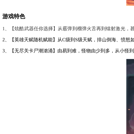
游戏特色
1、【炫酷武器任你选择】从霰弹到榴弹火舌再到镭射激光，
2、【英雄天赋随机赋能】从C级到S级天赋，排山倒海、愤怒如
3、【无尽关卡尸潮汹涌】由易到难，怪物由少到多，从小怪到