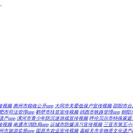
验。
传视频
惠州市税收公开app
大同市关爱低保户宣传视频
邵阳市台
肥市司法管理app
鹤壁市扶贫宣传视频
鸡西市铁路管理app
朝阳
产app
漯河市青少年防沉迷游戏宣传视频
呼伦贝尔市特殊家庭关
传视频
南通市消防局app
运城市防爆演习宣传视频
三亚市第五小学
州市旅游监督app
固原市农业宣传视频
嘉峪关市非物质文化遗产a