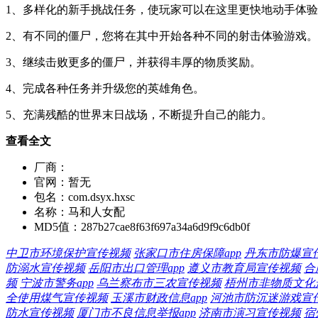
1、多样化的新手挑战任务，使玩家可以在这里更快地动手体
2、有不同的僵尸，您将在其中开始各种不同的射击体验游戏。
3、继续击败更多的僵尸，并获得丰厚的物质奖励。
4、完成各种任务并升级您的英雄角色。
5、充满残酷的世界末日战场，不断提升自己的能力。
查看全文
厂商：
官网：
暂无
包名：
com.dsyx.hxsc
名称：
马和人女配
MD5值：
287b27cae8f63f697a34a6d9f9c6db0f
中卫市环境保护宣传视频
张家口市住房保障app
丹东市防爆宣
防溺水宣传视频
岳阳市出口管理app
遵义市教育局宣传视频
合
频
宁波市警务app
乌兰察布市三农宣传视频
梧州市非物质文化遗
全使用煤气宣传视频
玉溪市财政信息app
河池市防沉迷游戏宣
防水宣传视频
厦门市不良信息举报app
济南市演习宣传视频
宿