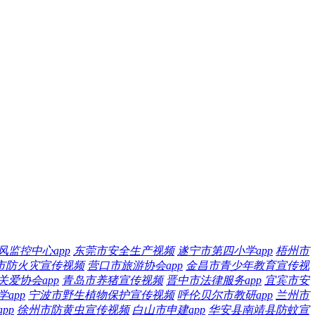
风监控中心app
东莞市安全生产视频
遂宁市第四小学app
梧州市
市防火灾宣传视频
营口市旅游协会app
金昌市青少年教育宣传视
爱协会app
青岛市养猪宣传视频
晋中市法律服务app
宜宾市安
app
宁波市野生植物保护宣传视频
呼伦贝尔市教研app
兰州市
pp
徐州市防黄虫宣传视频
白山市申建app
华安县南靖县防蚊宣