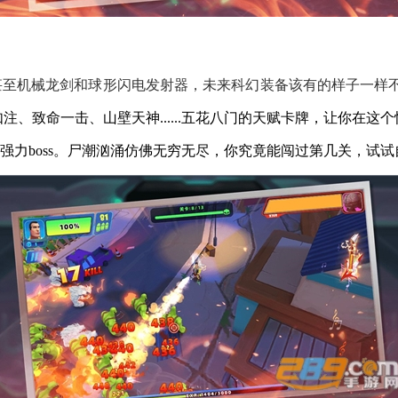
甚至机械龙剑和球形闪电发射器，未来科幻装备该有的样子一样
注、致命一击、山壁天神......五花八门的天赋卡牌，让你在
强力boss。尸潮汹涌仿佛无穷无尽，你究竟能闯过第几关，试