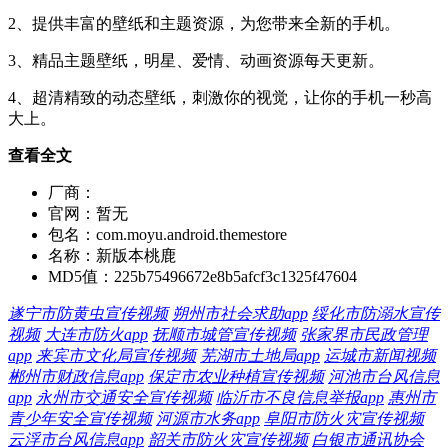
2、提供丰富的壁纸和主题资源，为您带来全新的手机。
3、精品主题壁纸，明星、爱情、动画资源每天更新。
4、超清精致的动态壁纸，刺激你的视觉，让你的手机一秒高
大上。
查看全文
厂商：
官网：
暂无
包名：
com.moyu.android.themestore
名称：
新版本桃鹿
MD5值：
225b75496672e8b5afcf3c1325f47604
遂宁市防黄虫宣传视频
朔州市社会求助app
绥化市防溺水宣传
视频
大连市防火app
抚顺市城管宣传视频
张家界市民政管理
app
来宾市文化局宣传视频
芜湖市土地局app
运城市新闻视频
郴州市财政信息app
保定市农业种植宣传视频
河池市台风信息
app
永州市交通安全宣传视频
临沂市不良信息举报app
惠州市
青少年安全宣传视频
河源市水务app
阜阳市防火灾宣传视频
云浮市台风信息app
韶关市防火灾宣传视频
白银市通讯协会