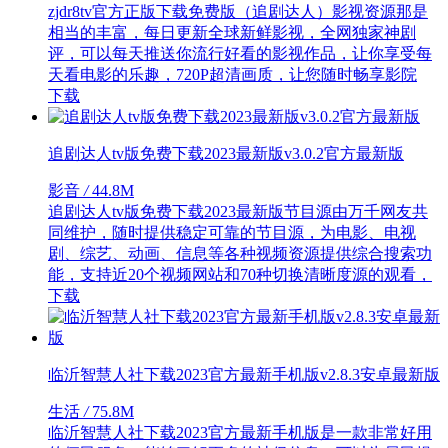
zjdr8tv官方正版下载免费版（追剧达人）影视资源那是
相当的丰富，每日更新全球新鲜影视，全网独家神剧
评，可以每天推送你流行好看的影视作品，让你享受每
天看电影的乐趣，720P超清画质，让您随时畅享影院
下载
追剧达人tv版免费下载2023最新版v3.0.2官方最新版
影音
/
44.8M
追剧达人tv版免费下载2023最新版节目源由万千网友共
同维护，随时提供稳定可靠的节目源，为电影、电视
剧、综艺、动画、信息等各种视频资源提供综合搜索功
能，支持近20个视频网站和70种切换清晰度源的观看，
下载
临沂智慧人社下载2023官方最新手机版v2.8.3安卓最新版
生活
/
75.8M
临沂智慧人社下载2023官方最新手机版是一款非常好用