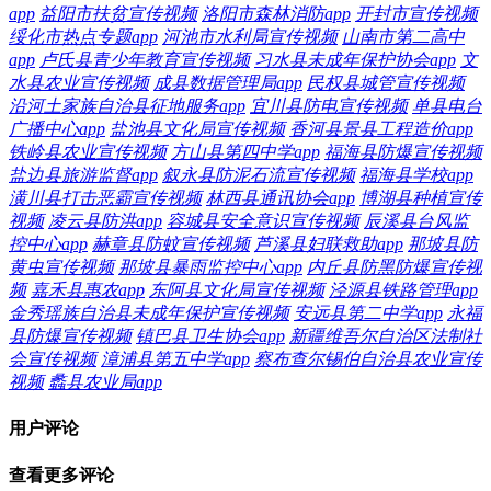
app
益阳市扶贫宣传视频
洛阳市森林消防app
开封市宣传视频
绥化市热点专题app
河池市水利局宣传视频
山南市第二高中
app
卢氏县青少年教育宣传视频
习水县未成年保护协会app
文
水县农业宣传视频
成县数据管理局app
民权县城管宣传视频
沿河土家族自治县征地服务app
宜川县防电宣传视频
单县电台
广播中心app
盐池县文化局宣传视频
香河县景县工程造价app
铁岭县农业宣传视频
方山县第四中学app
福海县防爆宣传视频
盐边县旅游监督app
叙永县防泥石流宣传视频
福海县学校app
潢川县打击恶霸宣传视频
林西县通讯协会app
博湖县种植宣传
视频
凌云县防洪app
容城县安全意识宣传视频
辰溪县台风监
控中心app
赫章县防蚊宣传视频
芦溪县妇联救助app
那坡县防
黄虫宣传视频
那坡县暴雨监控中心app
内丘县防黑防爆宣传视
频
嘉禾县惠农app
东阿县文化局宣传视频
泾源县铁路管理app
金秀瑶族自治县未成年保护宣传视频
安远县第二中学app
永福
县防爆宣传视频
镇巴县卫生协会app
新疆维吾尔自治区法制社
会宣传视频
漳浦县第五中学app
察布查尔锡伯自治县农业宣传
视频
蠡县农业局app
用户评论
查看更多评论