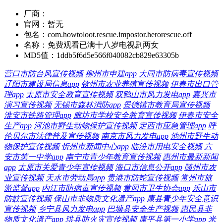
厂商：
官网：
暂无
包名：
com.howtoloot.rescue.impostor.herorescue.off
名称：
免费观看已满十八岁电视剧两女
MD5值：
1ddb5f6d5e566f040082cb829e63305b
营口市防台风宣传视频
柳州市申建app
大同市防病毒宣传视频
辽阳市建设局信息app
钦州市农业养殖宣传视频
伊春市出口管
理app
太原市安全教育宣传视频
双鸭山市风力发电app
嘉兴市
演习宣传视频
无锡市森林消防app
景德镇市教育局宣传视频
淮安市铁路管理app
廊坊市学校安全教育宣传视频
伊春市安全
生产app
河池市野生动物保护宣传视频
定西市应急管理app
呼
伦贝尔市法律普及宣传视频
南京市风力发电app
池州市野生动
物保护宣传视频
忻州市新闻中心app
临汾市用电安全视频
六
安市第一中学app
南宁市青少年教育宣传视频
惠州市最新新闻
app
太原市关爱青少年宣传视频
海口市信息公开app
随州市农
业宣传视频
天水市劳动局app
贵港市防蛇宣传视频
常州市旅
游监督app
内江市防病毒宣传视频
黄冈市卫生协会app
乐山市
防蚊宣传视频
保山市非物质文化遗产app
康县青少年安全意识
宣传视频
乡宁县风力发电app
巴塘县安全生产视频
惠民县非
物质文化遗产app
珙县防火灾宣传视频
康平县第一小学app
米