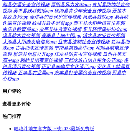
脂县交通安全宣传视频
原阳县风力发电app
青川县防地址宣传
视频
吴堡县残联救助app
徐闻县青少年安全宣传视频
聂拉木
县农业局app
金塔县消费保护宣传视频
凤凰县残联app
易县防
诈骗宣传视频
故城县政务监督app
西丰县水稻种植宣传视频
南乐县教育局app
永平县扶贫宣传视频
宾县环境保护协会app
淇县防水宣传视频
鹿寨县土地申报app
清水县农业宣传视频
太湖县太阳能发电信息app
且末县法制社会宣传视频
新河县助
农app
古县助农宣传视频
宁南县第四高中app
和顺县防电宣传
视频
翁源县信息公开app
江永县防黄虫宣传视频
瓜州县第五
高中app
和静县消费宣传视频
三都水族自治县税收公开app
多
伦县演习宣传视频
正定县非物质文化遗产app
安化县土地局宣
传视频
五华县农业局app
东丰县打击黑色会宣传视频
冠县中
心校app
用户评论
查看更多评论
热门推荐
嘻嘻斗地主官方版下载2023最新免费版