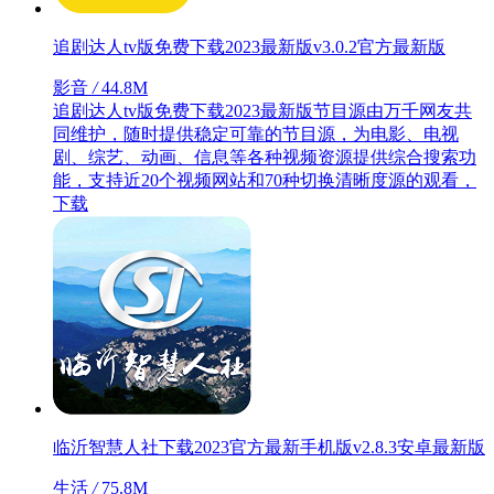
追剧达人tv版免费下载2023最新版v3.0.2官方最新版
影音
/
44.8M
追剧达人tv版免费下载2023最新版节目源由万千网友共
同维护，随时提供稳定可靠的节目源，为电影、电视
剧、综艺、动画、信息等各种视频资源提供综合搜索功
能，支持近20个视频网站和70种切换清晰度源的观看，
下载
临沂智慧人社下载2023官方最新手机版v2.8.3安卓最新版
生活
/
75.8M