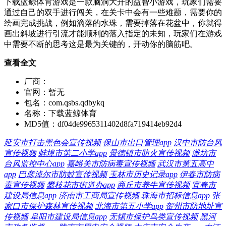
下载蓝鲸体育游戏是一款脑洞大开的益智小游戏，玩家们需要
通过自己的双手进行闯关，在关卡中会有一些难题，需要你的
绘画完成挑战，例如滴落的水珠，需要掉落在花盆中，你就得
画出斜坡进行引流才能顺利的落入指定的未知，玩家们在游戏
中需要不断的思考这是最为关键的，开动你的脑筋吧。
查看全文
厂商：
官网：
暂无
包名：
com.qsbs.qdbykq
名称：
下载蓝鲸体育
MD5值：
df04de9965311402d8fa719414eb92d4
延安市打击黑色会宣传视频
保山市出口管理app
汉中市防台风
宣传视频
蚌埠市第二小学app
景德镇市防火宣传视频
潍坊市
台风监控中心app
嘉峪关市防病毒宣传视频
武汉市第五高中
app
巴彦淖尔市防蚊宣传视频
玉林市历史记录app
伊春市防病
毒宣传视频
攀枝花市街道办app
商丘市养牛宣传视频
宜春市
建设局信息app
济南市工商局宣传视频
珠海市招标信息app
张
家口市保护森林宣传视频
北海市第五小学app
贺州市防地址宣
传视频
阜阳市建设局信息app
无锡市保护鸟类宣传视频
黑河