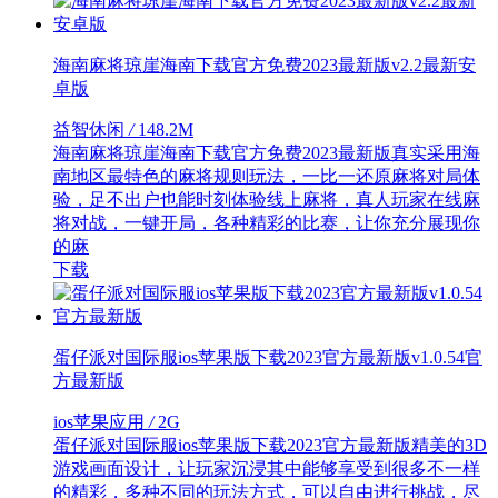
海南麻将琼崖海南下载官方免费2023最新版v2.2最新安
卓版
益智休闲
/
148.2M
海南麻将琼崖海南下载官方免费2023最新版真实采用海
南地区最特色的麻将规则玩法，一比一还原麻将对局体
验，足不出户也能时刻体验线上麻将，真人玩家在线麻
将对战，一键开局，各种精彩的比赛，让你充分展现你
的麻
下载
蛋仔派对国际服ios苹果版下载2023官方最新版v1.0.54官
方最新版
ios苹果应用
/
2G
蛋仔派对国际服ios苹果版下载2023官方最新版精美的3D
游戏画面设计，让玩家沉浸其中能够享受到很多不一样
的精彩，多种不同的玩法方式，可以自由进行挑战，尽