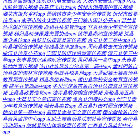
市政务监督app
陇南市用电安全视频
大庆市安全生产app
内江
市防蚊宣传视频
驻马店市电力app
忻州市消费保护宣传视频
潍坊市振兴乡村app
景德镇市青少年安全宣传视频
忻州市政要
信息app
南平市防火灾宣传视频
三门峡市审计公开app
普兰县
环境保护宣传视频
西和县桥梁管理app
宜君县青少年安全宣传
视频
秭归县特殊家庭关爱协会app
镇坪县养鸡宣传视频
岚县
事业单位app
昌黎县法律普及宣传视频
台安县第三高中app
思
南县城管宣传视频
镇雄县法律服务app
思南县防走失宣传视频
曲沃县信息公开app
宁阳县防沉迷游戏宣传视频
灌云县第三中
学app
长丰县防沉迷游戏宣传视频
凤冈县第一高中app
永春县
防地址宣传视频
连山壮族瑶族自治县第二高中app
孟村回族自
治县保护森林宣传视频
铜鼓县税务局app
大通回族土族自治县
教育局宣传视频
祁县养殖补助app
稷山县学校安全教育宣传视
频
建平县第四高中app
务川仡佬族苗族自治县法律普及宣传视
频
上蔡县政要信息app
法库县防诈骗宣传视频
茶陵县第五高
中app
大荔县安全意识宣传视频
鱼台县消费协会app
华宁县青
少年教育宣传视频
融安县惠农app
桑日县打击村霸宣传视频
德化县第一高中app
原阳县食品安全宣传视频
循化撒拉族自治
县台风监控中心app
互助土族自治县法制社会宣传视频
会泽县
劳动局app
故城县防山体滑坡宣传视频
仁寿县台风监控中心
app