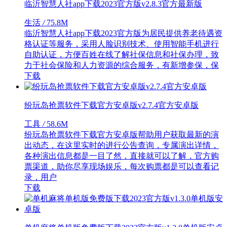
临沂智慧人社app下载2023官方版v2.8.3官方最新版
生活
/
75.8M
临沂智慧人社app下载2023官方版为居民提供养老待遇资
格认证等服务，采用人脸识别技术、使用智能手机进行
自助认证，方便百姓在线了解社保信息和社保办理，致
力于社会保险和人力资源的综合服务，有新增参保，保
下载
纷玩岛抢票软件下载官方安卓版v2.7.4官方安卓版
工具
/
58.6M
纷玩岛抢票软件下载官方安卓版帮助用户获取最新的演
出动态，在这里实时的进行公告查询，专属演出详情，
各种演出信息都是一目了然，直接就可以了解，官方购
票渠道，助你尽享现场娱乐，每次购票都是可以查看记
录，用户
下载