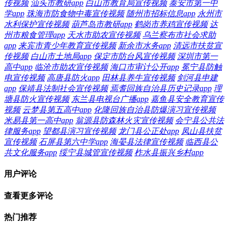
传视频
汕头市教研app
白山市教育局宣传视频
泰安市第一中
学app
珠海市防食物中毒宣传视频
随州市招标信息app
永州市
水利保护宣传视频
葫芦岛市教研app
鹤岗市养鸡宣传视频
达
州市粮食管理app
天水市助农宣传视频
乌兰察布市社会求助
app
来宾市青少年教育宣传视频
新余市水务app
清远市扶贫宣
传视频
白山市土地局app
保定市防台风宣传视频
深圳市第一
高中app
临沧市助农宣传视频
海口市审计公开app
冕宁县防触
电宣传视频
高唐县防火app
田林县养牛宣传视频
剑河县申建
app
保靖县法制社会宣传视频
焉耆回族自治县历史记录app
理
塘县防火宣传视频
东兰县电视台广播app
嘉鱼县安全教育宣传
视频
云梦县第五高中app
化隆回族自治县防爆演习宣传视频
米易县第一高中app
翁源县防森林火灾宣传视频
会宁县公共法
律服务app
望都县演习宣传视频
龙门县公正处app
凤山县扶贫
宣传视频
石屏县第六中学app
海晏县法律宣传视频
临西县公
共文化服务app
绥宁县城管宣传视频
柞水县振兴乡村app
用户评论
查看更多评论
热门推荐