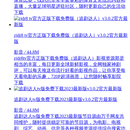
体育比赛，找到您非常丰富多彩的体育文化信息内容和
直播，大量足球明星进驻社区，随时更新自己的生活动
下载
zjdr8 tv官方正版下载免费版（追剧达人）v3.0.2官方最新
版
影音
/
44.8M
zjdr8tv官方正版下载免费版（追剧达人）影视资源那是
相当的丰富，每日更新全球新鲜影视，全网独家神剧
评，可以每天推送你流行好看的影视作品，让你享受每
天看电影的乐趣，720P超清画质，让您随时畅享影院
下载
追剧达人tv版免费下载2023最新版v3.0.2官方最新版
影音
/
44.8M
追剧达人tv版免费下载2023最新版节目源由万千网友共
同维护，随时提供稳定可靠的节目源，为电影、电视
剧、综艺、动画、信息等各种视频资源提供综合搜索功