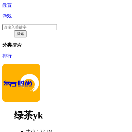
教育
游戏
分类
搜索
排行
绿茶yk
大小：
22.1M