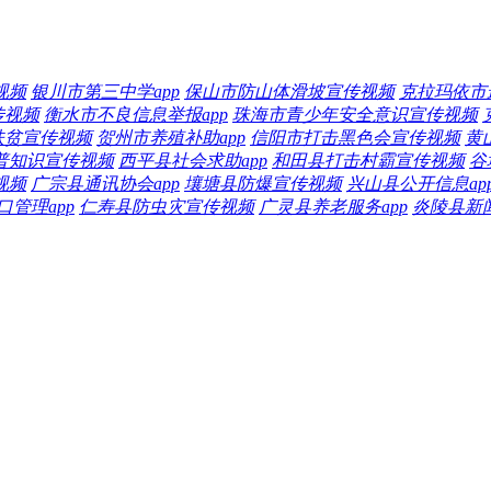
视频
银川市第三中学app
保山市防山体滑坡宣传视频
克拉玛依市最
传视频
衡水市不良信息举报app
珠海市青少年安全意识宣传视频
扶贫宣传视频
贺州市养殖补助app
信阳市打击黑色会宣传视频
黄
普知识宣传视频
西平县社会求助app
和田县打击村霸宣传视频
谷
视频
广宗县通讯协会app
壤塘县防爆宣传视频
兴山县公开信息ap
管理app
仁寿县防虫灾宣传视频
广灵县养老服务app
炎陵县新