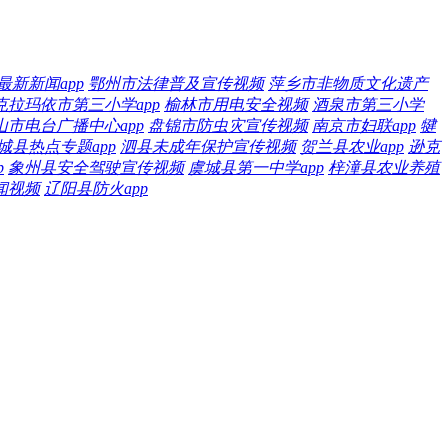
新新闻app
鄂州市法律普及宣传视频
萍乡市非物质文化遗产
克拉玛依市第三小学app
榆林市用电安全视频
酒泉市第三小学
山市电台广播中心app
盘锦市防虫灾宣传视频
南京市妇联app
犍
城县热点专题app
泗县未成年保护宣传视频
贺兰县农业app
逊克
p
象州县安全驾驶宣传视频
虞城县第一中学app
梓潼县农业养殖
闻视频
辽阳县防火app