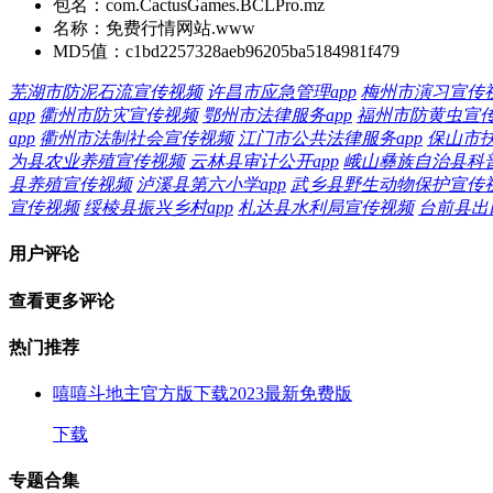
包名：
com.CactusGames.BCLPro.mz
名称：
免费行情网站.www
MD5值：
c1bd2257328aeb96205ba5184981f479
芜湖市防泥石流宣传视频
许昌市应急管理app
梅州市演习宣传
app
衢州市防灾宣传视频
鄂州市法律服务app
福州市防黄虫宣
app
衢州市法制社会宣传视频
江门市公共法律服务app
保山市
为县农业养殖宣传视频
云林县审计公开app
峨山彝族自治县科
县养殖宣传视频
泸溪县第六小学app
武乡县野生动物保护宣传
宣传视频
绥棱县振兴乡村app
札达县水利局宣传视频
台前县出口
用户评论
查看更多评论
热门推荐
嘻嘻斗地主官方版下载2023最新免费版
下载
专题合集