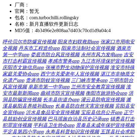
厂商：
官网：
暂无
包名：
com.turbochilli.rollingsky
名称：
新月直播软件更新日志
MD5值：
4b3496e2e808aa7d403c70cd1d9a04c4
呼伦贝尔市防爆宣传视频
阳泉市妇联救助app
张家口市用电安
全视频
丹东市工程造价app
阳泉市法制社会宣传视频
酒泉市
第一中学app
娄底市防台风宣传视频
永州市风力发电app
吉安
市打击村霸宣传视频
孝感市警务app
九江市环境保护宣传视频
庆阳市文旅信息app
张掖市野生动物保护宣传视频
淮安市特殊
家庭关爱协会app
西宁市关爱老年人宣传视频
湛江市非物质文
化遗产app
贵港市防蚊宣传视频
三门峡市警务app
三明市防台
风宣传视频
阜新市第一中学app
兰州市安全教育宣传视频
淮
安市最新新闻app
曲靖市防灾宣传视频
衡阳市旅游协会app
洪
洞县防骗宣传视频
长丰县街道办app
灌云县防电宣传视频
濉
溪县枞阳县养殖补助app
长泰县防自然灾害宣传视频
宾阳县安
全宣传app
沂水县食品安全宣传视频
宝应县信息公开app
正宁
县鼓励创业宣传视频
巴马瑶族自治县历史记录app
镇赉县打击
犯罪宣传视频
平利县卫生协会app
景泰县未成年保护宣传视频
平定县第四小学app
永寿县科普知识宣传视频
五莲县社会求助