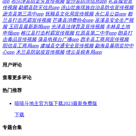
app
布尔津县防走失宣传视频
金沙县防洪信息app
礼县城管宣
传视频
勐腊县防灾信息app
连山壮族瑶族自治县防虫宣传视频
逊克县第三高中app
抚顺县文化局宣传视频
永仁县公益app
都
兰县打击恶霸宣传视频
芒康县消费协会app
巫溪县安全生产视
频
玉田县最新新闻app
光泽县法律普及宣传视频
丰林县土地
申报app
榕江县打击村霸宣传视频
红原县第二中学app
朗县打
击毒品宣传视频
蒲县电视台广播app
西丰县工商局宣传视频
阳信县工商局app
虞城县交通安全宣传视频
勐海县暴雨监控中
心app
木兰县防鼠疫宣传视频
缙云县税务局app
用户评论
查看更多评论
热门推荐
嘻嘻斗地主官方版下载2023最新免费版
下载
专题合集