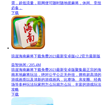
需，超低流量，联网便可随时随地搓麻将，休闲、竞技
必备，
下载
琼崖海南麻将下载免费2023最新安卓版v2.2官方最新版
益智休闲
/
205.4M
琼崖海南麻将下载免费2023最新安卓版聚集最正宗的海
南本地麻将玩法，绝对公平公正无外挂，拥有超高清的
游戏画质以及清新的游戏画风，比赛场、亲友圈、经典
场等多种玩法玩家想怎么玩就怎么玩，丰富的游戏玩法
攻略
下载