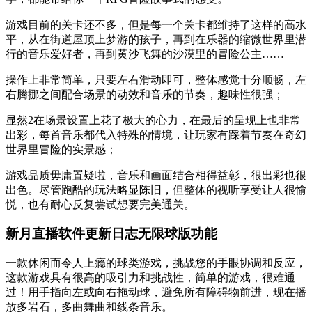
游戏目前的关卡还不多，但是每一个关卡都维持了这样的高水
平，从在街道屋顶上梦游的孩子，再到在乐器的缩微世界里潜
行的音乐爱好者，再到黄沙飞舞的沙漠里的冒险公主……
操作上非常简单，只要左右滑动即可，整体感觉十分顺畅，左
右腾挪之间配合场景的动效和音乐的节奏，趣味性很强；
显然2在场景设置上花了极大的心力，在最后的呈现上也非常
出彩，每首音乐都代入特殊的情境，让玩家有踩着节奏在奇幻
世界里冒险的实景感；
游戏品质毋庸置疑啦，音乐和画面结合相得益彰，很出彩也很
出色。尽管跑酷的玩法略显陈旧，但整体的视听享受让人很愉
悦，也有耐心反复尝试想要完美通关。
新月直播软件更新日志无限球版功能
一款休闲而令人上瘾的球类游戏，挑战您的手眼协调和反应，
这款游戏具有很高的吸引力和挑战性，简单的游戏，很难通
过！用手指向左或向右拖动球，避免所有障碍物前进，现在播
放多岩石，多曲舞曲和线条音乐。