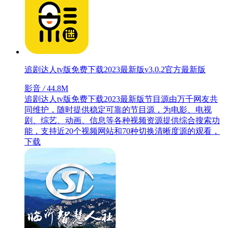
追剧达人tv版免费下载2023最新版v3.0.2官方最新版
影音
/
44.8M
追剧达人tv版免费下载2023最新版节目源由万千网友共
同维护，随时提供稳定可靠的节目源，为电影、电视
剧、综艺、动画、信息等各种视频资源提供综合搜索功
能，支持近20个视频网站和70种切换清晰度源的观看，
下载