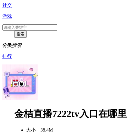
社交
游戏
分类
搜索
排行
金桔直播7222tv入口在哪里
大小：
38.4M